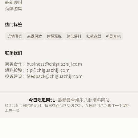
最新爆料
劲爆图集
热门标签
恋情曝光
离婚风波
偷税漏税
综艺爆料
红毯造型
新剧开机
联系我们
商务合作：business@chiguazhiji.com
爆料投稿：tip@chiguazhiji.com
投诉建议：feedback@chiguazhiji.com
今日吃瓜网51
- 最新最全娱乐八卦爆料网站
© 2026 今日吃瓜网51 - 每日热点瓜料实时更新，全网热门八卦事件一手爆料
汇总平台