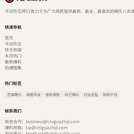
今日吃瓜网51致力于为广大网民提供最新、最全、最真实的娱乐八卦
快速导航
首页
今日吃瓜
快手热搜
本月热门
最新爆料
劲爆图集
热门标签
恋情曝光
离婚风波
偷税漏税
综艺爆料
红毯造型
新剧开机
联系我们
商务合作：business@chiguazhiji.com
爆料投稿：tip@chiguazhiji.com
投诉建议：feedback@chiguazhiji.com