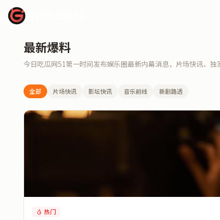
今日吃瓜网51
最新爆料
今日吃瓜网51第一时间发布娱乐圈最新内幕消息，片场快讯、独
全部
片场快讯
影坛快讯
音乐前线
新剧路透
热门