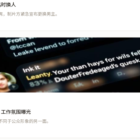
临时换人
席，制片方紧急宣布更换男主。
，工作氛围曝光
不同于公众形象的另一面。