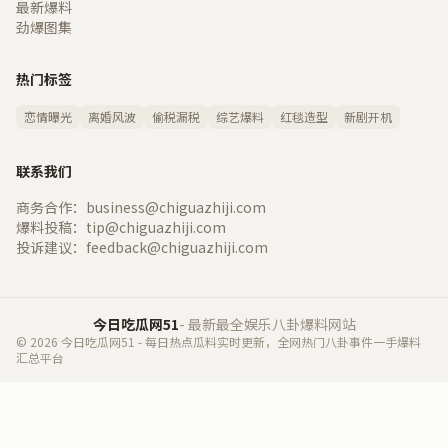
最新爆料
劲爆图集
热门标签
恋情曝光
离婚风波
偷税漏税
综艺爆料
红毯造型
新剧开机
联系我们
商务合作：business@chiguazhiji.com
爆料投稿：tip@chiguazhiji.com
投诉建议：feedback@chiguazhiji.com
今日吃瓜网51
- 最新最全娱乐八卦爆料网站
© 2026 今日吃瓜网51 - 每日热点瓜料实时更新，全网热门八卦事件一手爆料
汇总平台